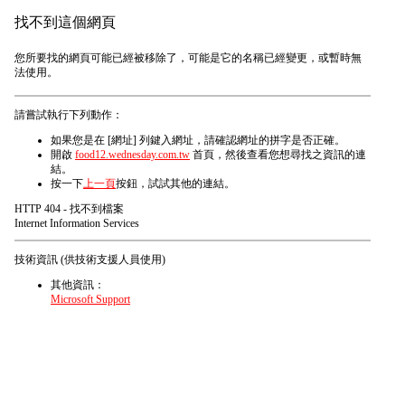
找不到這個網頁
您所要找的網頁可能已經被移除了，可能是它的名稱已經變更，或暫時無
法使用。
請嘗試執行下列動作：
如果您是在 [網址] 列鍵入網址，請確認網址的拼字是否正確。
開啟
food12.wednesday.com.tw
首頁，然後查看您想尋找之資訊的連
結。
按一下
上一頁
按鈕，試試其他的連結。
HTTP 404 - 找不到檔案
Internet Information Services
技術資訊 (供技術支援人員使用)
其他資訊：
Microsoft Support